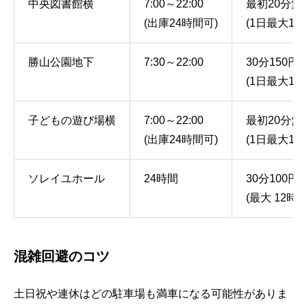
中央図書館横
7:00～22:00
最初20分無
(出庫24時間可)
(1日最大100
勝山公園地下
7:30～22:00
30分150円
(1日最大100
子どもの遊び場横
7:00～22:00
最初20分無
(出庫24時間可)
(1日最大100
ソレイユホール
24時間
30分100円
(最大 12時
混雑回避のコツ
土日祝や連休はどの駐車場も満車になる可能性がありま