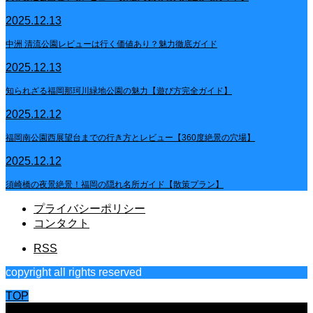
2025.12.13
中洲 清流公園レビューは行く価値あり？魅力徹底ガイド
2025.12.13
知られざる福岡那珂川緑地公園の魅力【遊び方完全ガイド】
2025.12.12
福岡南公園西展望台までの行き方とレビュー【360度絶景の穴場】
2025.12.12
須崎橋の夜景絶景！福岡の隠れ名所ガイド【散策プラン】
プライバシーポリシー
コンタクト
RSS
copyright all rights reserved
TOP
CLOSE