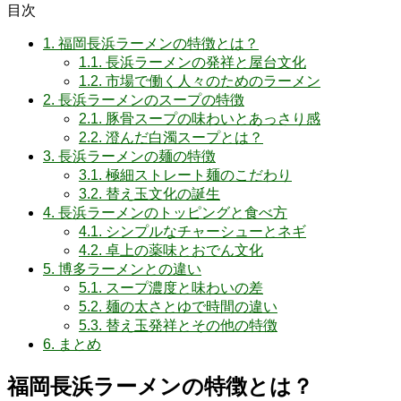
目次
1.
福岡長浜ラーメンの特徴とは？
1.1.
長浜ラーメンの発祥と屋台文化
1.2.
市場で働く人々のためのラーメン
2.
長浜ラーメンのスープの特徴
2.1.
豚骨スープの味わいとあっさり感
2.2.
澄んだ白濁スープとは？
3.
長浜ラーメンの麺の特徴
3.1.
極細ストレート麺のこだわり
3.2.
替え玉文化の誕生
4.
長浜ラーメンのトッピングと食べ方
4.1.
シンプルなチャーシューとネギ
4.2.
卓上の薬味とおでん文化
5.
博多ラーメンとの違い
5.1.
スープ濃度と味わいの差
5.2.
麺の太さとゆで時間の違い
5.3.
替え玉発祥とその他の特徴
6.
まとめ
福岡長浜ラーメンの特徴とは？