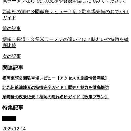
浜ラーメンならではの風味や食感を楽しんでみてください。
西南杜の湖畔公園徹底レビュー！広々駐車場完備のおでかけ
ガイド
前の記事
博多・長浜・久留米ラーメンの違いとは？味わいや特徴を徹
底比較
次の記事
関連記事
福岡東領公園駐車場レビュー【アクセス＆施設情報満載】
北九州鉱滓煉瓦の特徴完全ガイド！歴史と魅力を徹底探訪
須崎橋の夜景絶景！福岡の隠れ名所ガイド【散策プラン】
特集記事
北九州
2025.12.14