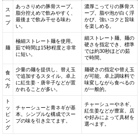
あっさりめの豚骨スープ。
濃厚こってりの豚骨ス
ス
脂分控えめで飲みやすく、
ープ。脂や泡が白く浮
ー
最後まで飲み干せる味わ
かび、強いコクと旨味
プ
い。
を楽しめる。
細ストレート麺。麺の
極細ストレート麺を使用。
硬さを指定でき、標準
麺
茹で時間は15秒程度と非常
では約30秒ほどの茹
に短い。
で時間。
少量の麺を提供し、替え玉
麺硬さの指定や替え玉
食
で追加するスタイル。卓上
が可能。卓上調味料で
べ
に紅生姜・唐辛子などが置
味変しながら食べるの
方
かれることが多い。
が一般的。
ト
チャーシューやネギ、
ッ
チャーシューと青ネギが基
紅生姜などが豊富。店
ピ
本。シンプルな構成でスー
や好みによって具材を
ン
プの味を引き立てます。
選べます。
グ