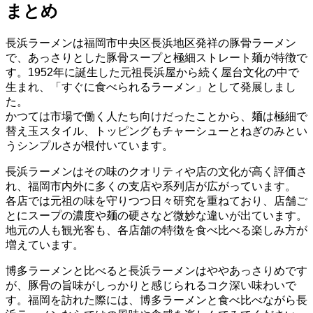
まとめ
長浜ラーメンは福岡市中央区長浜地区発祥の豚骨ラーメン
で、あっさりとした豚骨スープと極細ストレート麺が特徴で
す。1952年に誕生した元祖長浜屋から続く屋台文化の中で
生まれ、「すぐに食べられるラーメン」として発展しまし
た。
かつては市場で働く人たち向けだったことから、麺は極細で
替え玉スタイル、トッピングもチャーシューとねぎのみとい
うシンプルさが根付いています。
長浜ラーメンはその味のクオリティや店の文化が高く評価さ
れ、福岡市内外に多くの支店や系列店が広がっています。
各店では元祖の味を守りつつ日々研究を重ねており、店舗ご
とにスープの濃度や麺の硬さなど微妙な違いが出ています。
地元の人も観光客も、各店舗の特徴を食べ比べる楽しみ方が
増えています。
博多ラーメンと比べると長浜ラーメンはややあっさりめです
が、豚骨の旨味がしっかりと感じられるコク深い味わいで
す。福岡を訪れた際には、博多ラーメンと食べ比べながら長