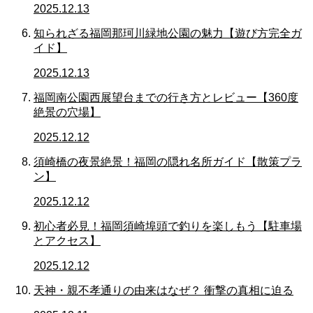
2025.12.13
知られざる福岡那珂川緑地公園の魅力【遊び方完全ガ
イド】
2025.12.13
福岡南公園西展望台までの行き方とレビュー【360度
絶景の穴場】
2025.12.12
須崎橋の夜景絶景！福岡の隠れ名所ガイド【散策プラ
ン】
2025.12.12
初心者必見！福岡須崎埠頭で釣りを楽しもう【駐車場
とアクセス】
2025.12.12
天神・親不孝通りの由来はなぜ？ 衝撃の真相に迫る