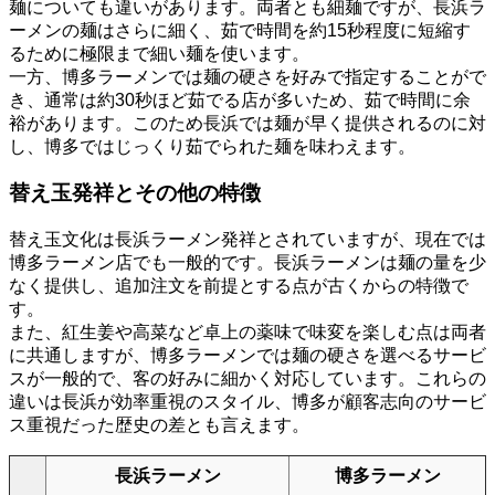
麺についても違いがあります。両者とも細麺ですが、長浜ラ
ーメンの麺はさらに細く、茹で時間を約15秒程度に短縮す
るために極限まで細い麺を使います。
一方、博多ラーメンでは麺の硬さを好みで指定することがで
き、通常は約30秒ほど茹でる店が多いため、茹で時間に余
裕があります。このため長浜では麺が早く提供されるのに対
し、博多ではじっくり茹でられた麺を味わえます。
替え玉発祥とその他の特徴
替え玉文化は長浜ラーメン発祥とされていますが、現在では
博多ラーメン店でも一般的です。長浜ラーメンは麺の量を少
なく提供し、追加注文を前提とする点が古くからの特徴で
す。
また、紅生姜や高菜など卓上の薬味で味変を楽しむ点は両者
に共通しますが、博多ラーメンでは麺の硬さを選べるサービ
スが一般的で、客の好みに細かく対応しています。これらの
違いは長浜が効率重視のスタイル、博多が顧客志向のサービ
ス重視だった歴史の差とも言えます。
長浜ラーメン
博多ラーメン