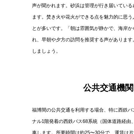
声が聞かれます。砂浜は管理が行き届いている
ます。焚き火や花火ができる点を魅力的に思う
とが多いです。「朝は雰囲気が静かで、海岸か
れ、早朝や夕方の訪問を推奨する声があります
しましょう。
公共交通機
福博間の公共交通を利用する場合、特に西鉄バ
ナル1階発着の西鉄バス
68
系統（国体道路経由
車します。所要時間は約25〜30分で、運賃は