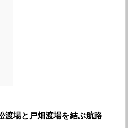
若松渡場と戸畑渡場を結ぶ航路