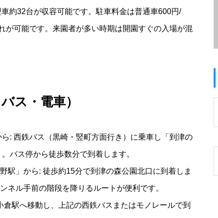
型車約32台が収容可能です。駐車料金は普通車600円/
し入れが可能です。来園者が多い時期は開園すぐの入場が混
（バス・電車）
ら: 西鉄バス（黒崎・竪町方面行き）に乗車し「到津の
分）。バス停から徒歩数分で到着します。
駅」から: 徒歩約15分で到津の森公園北口に到着しま
ンネル手前の階段を降りるルートが便利です。
で小倉駅へ移動し、上記の西鉄バスまたはモノレールで到