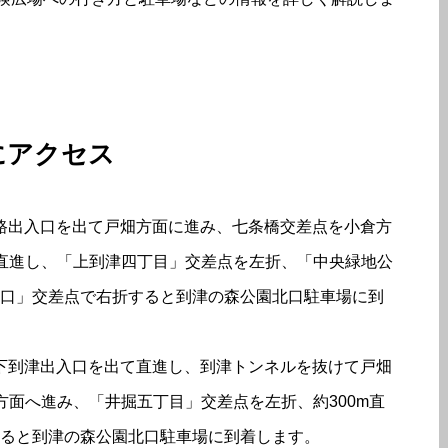
にアクセス
山路出入口を出て戸畑方面に進み、七条橋交差点を小倉方
m直進し、「上到津四丁目」交差点を左折、「中央緑地公
口」交差点で右折すると到津の森公園北口駐車場に到
 下到津出入口を出て直進し、到津トンネルを抜けて戸畑
方面へ進み、「井掘五丁目」交差点を左折、約300m直
ると到津の森公園北口駐車場に到着します。