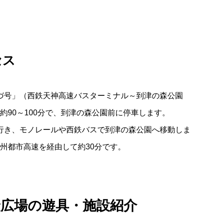
セス
うづ号」（西鉄天神高速バスターミナル～到津の森公園
90～100分で、到津の森公園前に停車します。
で行き、モノレールや西鉄バスで到津の森公園へ移動しま
州都市高速を経由して約30分です。
険広場の遊具・施設紹介