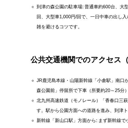
到津の森公園の駐車場: 普通車約600台、大
回、大型車1,000円/回で、一日中車の出
雑を避けるコツです。
公共交通機関でのアクセス
JR鹿児島本線・山陽新幹線「小倉駅」南口か
森公園前」停留所で下車（所要約20～25
北九州高速鉄道（モノレール）「香春口三萩野
す。駅から公園方面への道路を進み、到津ト
新幹線「新山口駅」方面から: まず新幹線